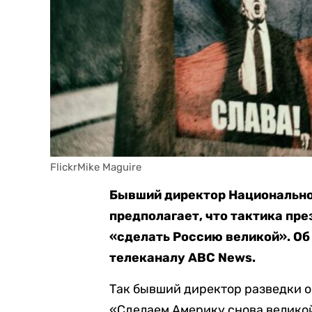
FlickrMike Maguire
Бывший директор Национальн
предполагает, что тактика пр
«сделать Россию великой». Об
телеканалу ABC News.
Так бывший директор разведки 
«Сделаем Америку снова велико