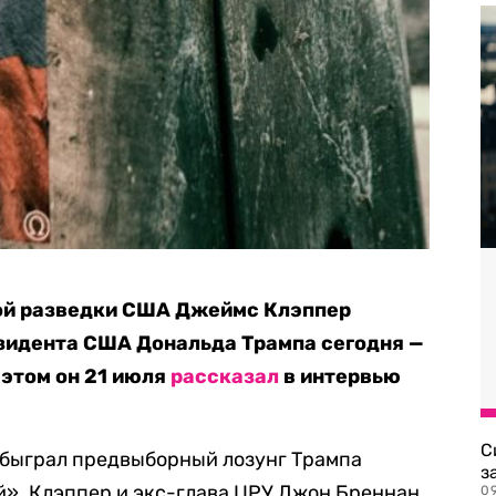
ой разведки США Джеймс Клэппер
езидента США Дональда Трампа сегодня —
 этом он 21 июля
рассказал
в интервью
С
обыграл предвыборный лозунг Трампа
з
й». Клэппер и экс-глава ЦРУ Джон Бреннан
0