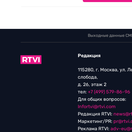
Выходные данные СМ
Редакция
115280, г. Москва, ул. 
слобода,
д. 26, этаж 2
тел:
+7 (499) 579-86-96
Для общих вопросов:
Infortvi@rtvi.com
Редакция RTVI:
news@rt
Маркетинг/PR:
pr@rtvi
Реклама RTVI:
adv-eu@r