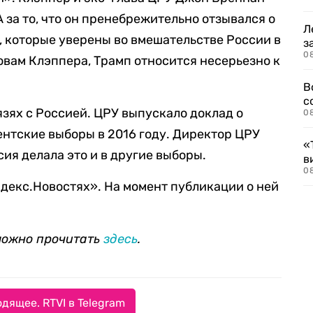
за то, что он пренебрежительно отзывался о
Л
 которые уверены во вмешательстве России в
з
0
вам Клэппера, Трамп относится несерьезно к
В
с
язях с Россией. ЦРУ выпускало доклад о
0
нтские выборы в 2016 году. Директор ЦРУ
«
ия делала это и в другие выборы.
в
0
декс.Новостях». На момент публикации о ней
можно прочитать
здесь
.
дящее. RTVI в Telegram