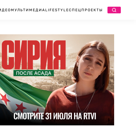
ИДЕО
МУЛЬТИМЕДИА
LIFESTYLE
СПЕЦПРОЕКТЫ