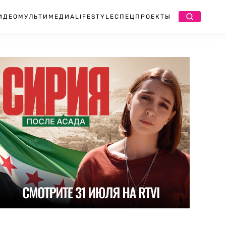
ИДЕО
МУЛЬТИМЕДИА
LIFESTYLE
СПЕЦПРОЕКТЫ