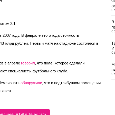
у.
ч
о
0
В
етом 2:1.
п
0
 2007 году. В феврале этого года стоимость
Т
43 млрд рублей. Первый матч на стадионе состоялся в
И
06
ов в апреле
говорил
, что поле, которое сделали
М
с
вают специалисты футбольного клуба.
0
«Чемпионат»
обнаружили
, что в подтрибунном помещении
т лифт.
дящее. RTVI в Telegram