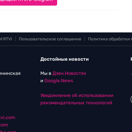
И RTVI
|
Пользовательское соглашение
|
Политика обработки
Достойные новости
Ленинская
Мы в
Дзен.Новостях
и
Google.News
Уведомление об использовании
рекомендательных технологий
vi.com
.com