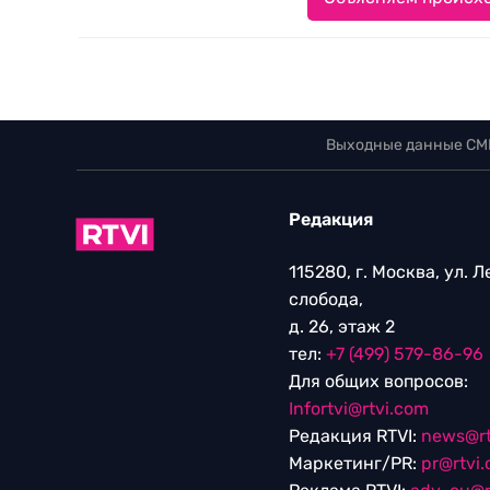
Выходные данные СМ
Редакция
115280, г. Москва, ул. 
слобода,
д. 26, этаж 2
тел:
+7 (499) 579-86-96
Для общих вопросов:
Infortvi@rtvi.com
Редакция RTVI:
news@rt
Маркетинг/PR:
pr@rtvi