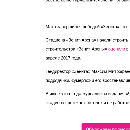
был заполнен приблизительно на половин
Матч завершился победой «Зенита» со сч
Стадиона «Зенит-Арена» начали строить в
строительства «Зенит-Арены»
оценили
в 
апреле 2017 года.
Гендиректор «Зенита» Максим Митрофан
подрядчики, «умерло» и его восстанавли
В июне этого года журналисты издания 
стадиона протекает потолок и не работае
Объясняем происхо