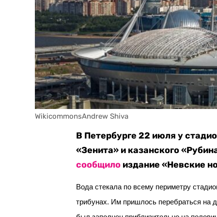
WikicommonsAndrew Shiva
В Петербурге 22 июля у стади
«Зенита» и казанского «Рубин
сообщило
издание «Невские но
Вода стекала по всему периметру стадио
трибунах. Им пришлось перебраться на д