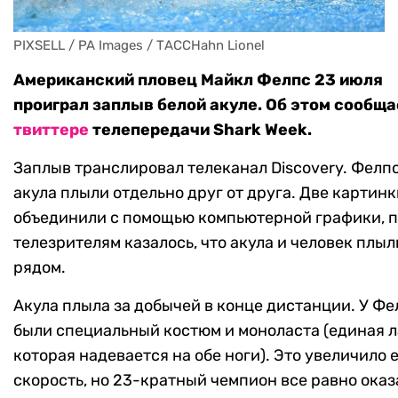
PIXSELL / PA Images / ТАССHahn Lionel
Американский пловец Майкл Фелпс 23 июля
проиграл заплыв белой акуле. Об этом сообща
твиттере
телепередачи Shark Week.
Заплыв транслировал телеканал Discovery. Фелпс
акула плыли отдельно друг от друга. Две картинк
объединили с помощью компьютерной графики, 
телезрителям казалось, что акула и человек плыл
рядом.
Акула плыла за добычей в конце дистанции. У Фе
были специальный костюм и моноласта (единая л
которая надевается на обе ноги). Это увеличило 
скорость, но 23-кратный чемпион все равно оказ