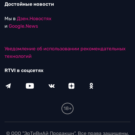
Достойные новости
Мы в
Дзен.Новостях
и
Google.News
Уведомление об использовании рекомендательных
технологий
RTVI в соцсетях
18+
© ООО "ЭрТиВиАй Продакшн". Все права защищены.