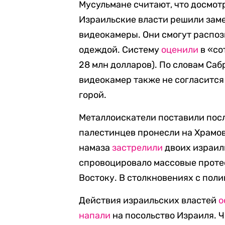
Мусульмане считают, что досмот
Израильские власти решили зам
видеокамеры. Они смогут распоз
одеждой. Систему
оценили
в «со
28 млн долларов). По словам Са
видеокамер также не согласится
горой.
Металлоискатели поставили посл
палестинцев пронесли на Храмов
намаза
застрелили
двоих израил
спровоцировало массовые проте
Востоку. В столкновениях с пол
Действия израильских властей
о
напали
на посольство Израиля. Ч