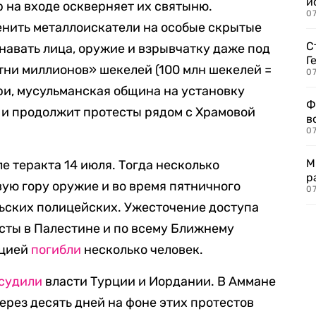
и
р на входе оскверняет их святыню.
0
енить металлоискатели на особые скрытые
С
навать лица, оружие и взрывчатку даже под
Г
тни миллионов» шекелей (100 млн шекелей =
07
бри, мусульманская община на установку
Ф
 и продолжит протесты рядом с Храмовой
в
07
М
е теракта 14 июля. Тогда несколько
р
ую гору оружие и во время пятничного
07
ьских полицейских. Ужесточение доступа
сты в Палестине и по всему Ближнему
ицией
погибли
несколько человек.
судили
власти Турции и Иордании. В Аммане
ерез десять дней на фоне этих протестов