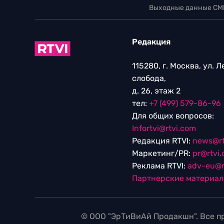
Выходные данные СМ
Редакция
115280, г. Москва, ул. 
слобода,
д. 26, этаж 2
тел:
+7 (499) 579-86-96
Для общих вопросов:
Infortvi@rtvi.com
Редакция RTVI:
news@rt
Маркетинг/PR:
pr@rtvi
Реклама RTVI:
adv-eu@r
Партнерские материа
© ООО "ЭрТиВиАй Продакшн". Все пр