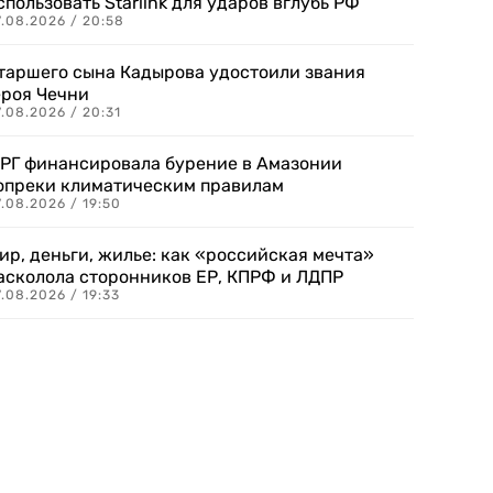
спользовать Starlink для ударов вглубь РФ
7.08.2026 / 20:58
таршего сына Кадырова удостоили звания
ероя Чечни
.08.2026 / 20:31
РГ финансировала бурение в Амазонии
опреки климатическим правилам
.08.2026 / 19:50
ир, деньги, жилье: как «российская мечта»
асколола сторонников ЕР, КПРФ и ЛДПР
.08.2026 / 19:33