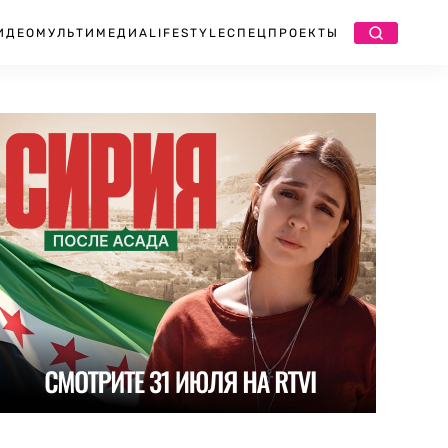
ИДЕО
МУЛЬТИМЕДИА
LIFESTYLE
СПЕЦПРОЕКТЫ