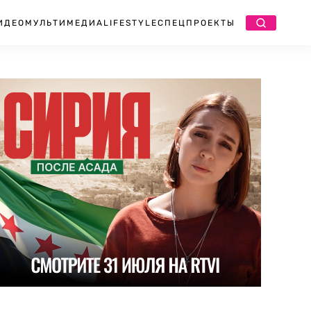
ИДЕО
МУЛЬТИМЕДИА
LIFESTYLE
СПЕЦПРОЕКТЫ