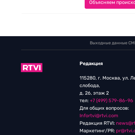
Объясняем происхо
Выходные данные СМ
Редакция
115280, г. Москва, ул. 
слобода,
д. 26, этаж 2
тел:
+7 (499) 579-86-96
Для общих вопросов:
Infortvi@rtvi.com
Редакция RTVI:
news@rt
Маркетинг/PR:
pr@rtvi