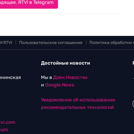
дящее. RTVI в Telegram
И RTVI
|
Пользовательское соглашение
|
Политика обработки
Достойные новости
Ленинская
Мы в
Дзен.Новостях
и
Google.News
Уведомление об использовании
рекомендательных технологий
vi.com
.com