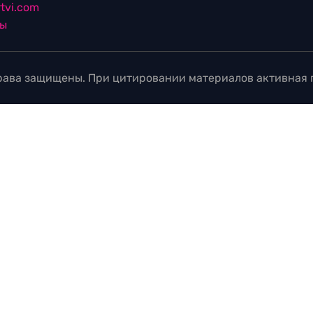
tvi.com
лы
ава защищены. При цитировании материалов активная г