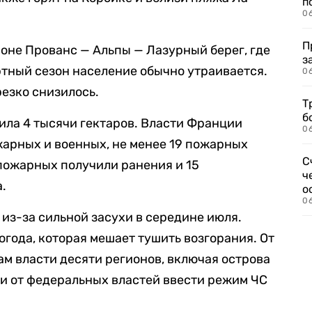
п
0
П
ионе Прованс — Альпы — Лазурный берег, где
з
ортный сезон население обычно утраивается.
0
резко снизилось.
Т
б
ла 4 тысячи гектаров. Власти Франции
0
жарных и военных, не менее 19 пожарных
С
 пожарных получили ранения и 15
ч
.
о
0
 из-за сильной засухи в середине июля.
огода, которая мешает тушить возгорания. От
ам власти десяти регионов, включая острова
и от федеральных властей ввести режим ЧС