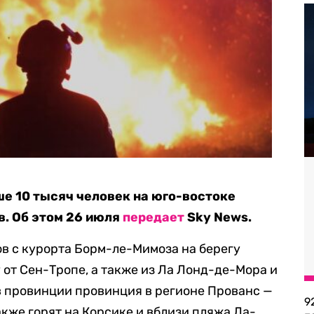
е 10 тысяч человек на юго-востоке
. Об этом 26 июля
передает
Sky News.
в с курорта Борм-ле-Мимоза на берегу
 от Сен-Тропе, а также из Ла Лонд-де-Мора и
в провинции провинция в регионе Прованс —
9
кже горят на Корсике и вблизи пляжа Ла-