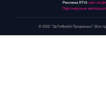
Реклама RTVI:
adv-eu@r
Партнерские материа
© ООО "ЭрТиВиАй Продакшн". Все пр