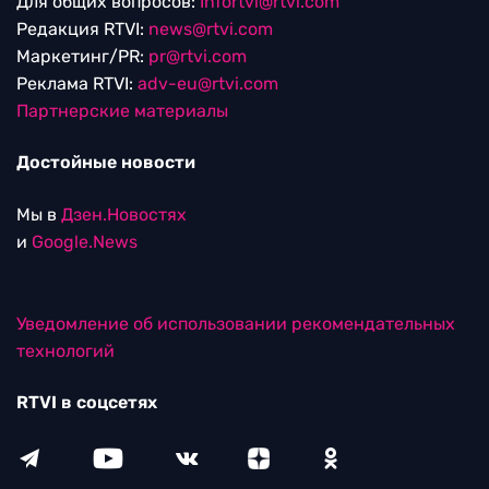
Для общих вопросов:
Infortvi@rtvi.com
Редакция RTVI:
news@rtvi.com
Маркетинг/PR:
pr@rtvi.com
Реклама RTVI:
adv-eu@rtvi.com
Партнерские материалы
Достойные новости
Мы в
Дзен.Новостях
и
Google.News
Уведомление об использовании рекомендательных
технологий
RTVI в соцсетях