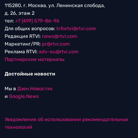
115280, г. Москва, ул. Ленинская слобода,
д. 26, этаж 2
тел:
+7 (499) 579-86-96
Для общих вопросов:
Infortvi@rtvi.com
Редакция RTVI:
news@rtvi.com
Маркетинг/PR:
pr@rtvi.com
Реклама RTVI:
adv-eu@rtvi.com
Партнерские материалы
Достойные новости
Мы в
Дзен.Новостях
и
Google.News
Уведомление об использовании рекомендательных
технологий