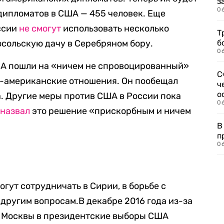
з
0
 дипломатов в США — 455 человек. Еще
ссии
не смогут
использовать несколько
Т
посольскую дачу в Серебряном бору.
б
0
США пошли на «ничем не спровоцированный»
С
о-американские отношения. Он пообещал
ч
о
а. Другие меры против США в России пока
0
А
назвал
это решение «прискорбным и ничем
В
п
0
гут сотрудничать в Сирии, в борьбе с
 другим вопросам.В декабре 2016 года из-за
 Москвы в президентские выборы США