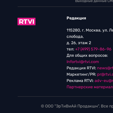
Выходные данные СМ
Редакция
115280, г. Москва, ул. 
слобода,
д. 26, этаж 2
тел:
+7 (499) 579-86-96
Для общих вопросов:
Infortvi@rtvi.com
Редакция RTVI:
news@rt
Маркетинг/PR:
pr@rtvi
Реклама RTVI:
adv-eu@r
Партнерские материа
© ООО "ЭрТиВиАй Продакшн". Все пр