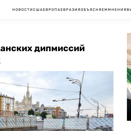
НОВОСТИ
США
ЕВРОПА
ЕВРАЗИЯ
ОБЪЯСНЯЕМ
МНЕНИЯ
В
канских дипмиссий
к