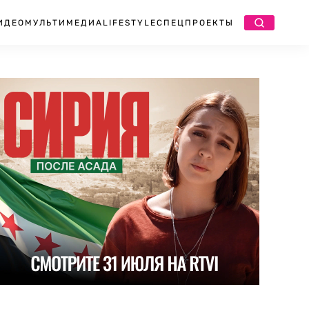
ИДЕО
МУЛЬТИМЕДИА
LIFESTYLE
СПЕЦПРОЕКТЫ