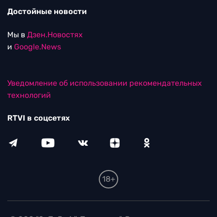
Достойные новости
Мы в
Дзен.Новостях
и
Google.News
Уведомление об использовании рекомендательных
технологий
RTVI в соцсетях
18+