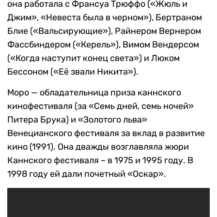
она работала с Франсуа Трюффо («Жюль и
Джим», «Невеста была в черном»), Бертраном
Блие («Вальсирующие»), Райнером Вернером
Фассбиндером («Керель»), Вимом Вендерсом
(«Когда наступит конец света») и Люком
Бессоном («Её звали Никита»).
Моро — обладательница приза каннского
кинофестиваля (за «Семь дней, семь ночей»
Питера Брука) и «Золотого льва»
Венецианского фестиваля за вклад в развитие
кино (1991). Она дважды возглавляла жюри
Каннского фестиваля – в 1975 и 1995 году. В
1998 году ей дали почетный «Оскар».