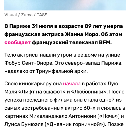
Visual / Zuma / TASS
В Париже 31 июля в возрасте 89 лет умерла
французская актриса Жанна Моро. Об этом
сообщает
французский телеканал BFM.
Тело актрисы нашли утром в ее доме на улице
Фобур Сент-Оноре. Это северо-запад Парижа,
недалеко от Триумфальной арки.
Свою кинокарьеру она
начала
в работах Лую
Маля «Лифт на эшафот» и «Любовники». После
успеха последнего фильма она стала одной из
самых востребованных актрис 60-х и снялась в
картинах Микеланджело Антониони («Ночь») и
Луиса Бунюэля («Дневник горничной»). Позже