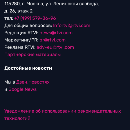
115280, г. Москва, ул. Ленинская слобода,
д. 26, этаж 2
тел:
+7 (499) 579-86-96
Для общих вопросов:
Infortvi@rtvi.com
Редакция RTVI:
news@rtvi.com
Маркетинг/PR:
pr@rtvi.com
Реклама RTVI:
adv-eu@rtvi.com
Партнерские материалы
Достойные новости
Мы в
Дзен.Новостях
и
Google.News
Уведомление об использовании рекомендательных
технологий