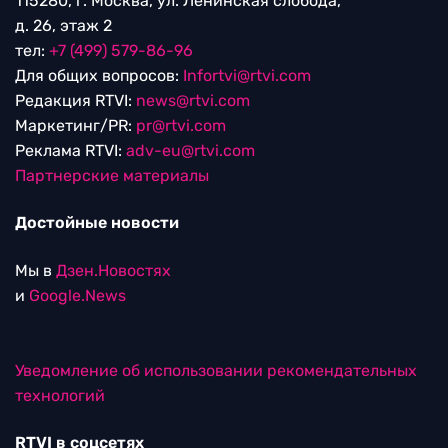
115280, г. Москва, ул. Ленинская слобода,
д. 26, этаж 2
тел:
+7 (499) 579-86-96
Для общих вопросов:
Infortvi@rtvi.com
Редакция RTVI:
news@rtvi.com
Маркетинг/PR:
pr@rtvi.com
Реклама RTVI:
adv-eu@rtvi.com
Партнерские материалы
Достойные новости
Мы в
Дзен.Новостях
и
Google.News
Уведомление об использовании рекомендательных
технологий
RTVI в соцсетях