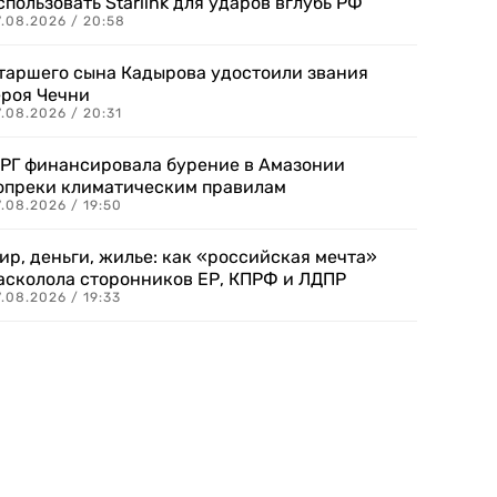
спользовать Starlink для ударов вглубь РФ
7.08.2026 / 20:58
таршего сына Кадырова удостоили звания
ероя Чечни
.08.2026 / 20:31
РГ финансировала бурение в Амазонии
опреки климатическим правилам
.08.2026 / 19:50
ир, деньги, жилье: как «российская мечта»
асколола сторонников ЕР, КПРФ и ЛДПР
.08.2026 / 19:33