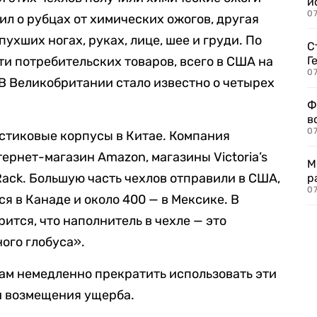
и
0
л о рубцах от химических ожогов, другая
ухших ногах, руках, лице, шее и груди. По
С
и потребительских товаров, всего в США на
Г
07
 В Великобритании стало известно о четырех
Ф
в
07
ластиковые корпусы в Китае. Компания
ернет-магазин Amazon, магазины Victoria’s
М
 Rack. Большую часть чехлов отправили в США,
р
07
ся в Канаде и около 400 — в Мексике. В
ится, что наполнитель в чехле — это
ого глобуса».
ам немедленно прекратить использовать эти
и возмещения ущерба.