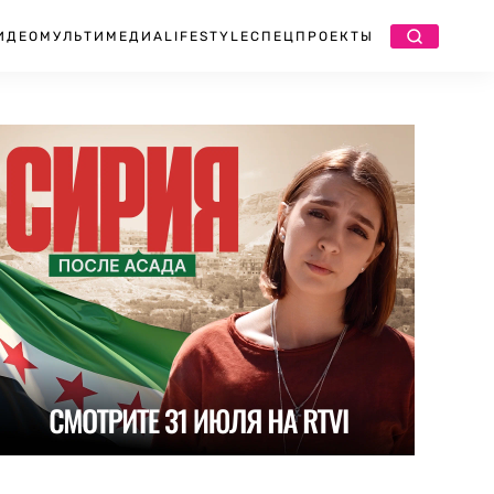
ИДЕО
МУЛЬТИМЕДИА
LIFESTYLE
СПЕЦПРОЕКТЫ