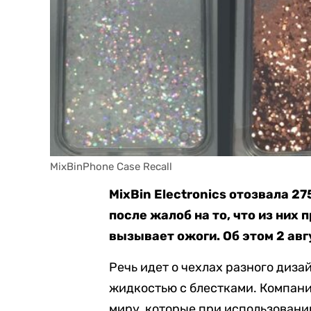
MixBinPhone Case Recall
MixBin Electronics отозвала 
после жалоб на то, что из них
вызывает ожоги. Об этом 2 ав
Речь идет о чехлах разного диза
жидкостью с блестками. Компани
миру, которые при использовани