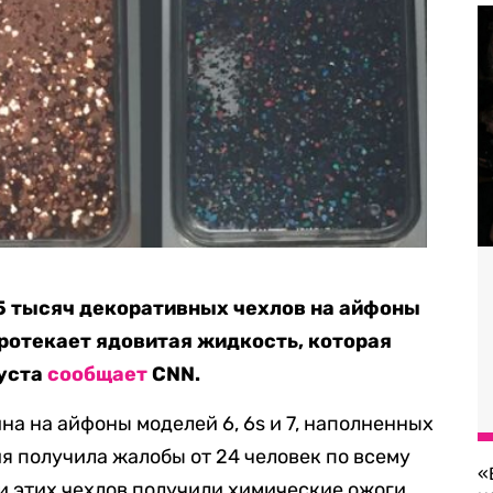
275 тысяч декоративных чехлов на айфоны
 протекает ядовитая жидкость, которая
густа
сообщает
CNN.
йна на айфоны моделей 6, 6s и 7, наполненных
я получила жалобы от 24 человек по всему
«
и этих чехлов получили химические ожоги