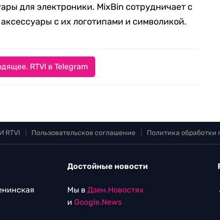
суары для электроники. MixBin сотрудничает с
аксессуары с их логотипами и символикой.
дящее. RTVI в Telegram
И RTVI
|
Пользовательское соглашение
|
Политика обработки
Достойные новости
Ленинская
Мы в
Дзен.Новостях
и
Google.News