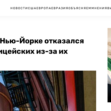
НОВОСТИ
США
ЕВРОПА
ЕВРАЗИЯ
ОБЪЯСНЯЕМ
МНЕНИЯ
В
в Нью-Йорке отказался
ицейских из-за их