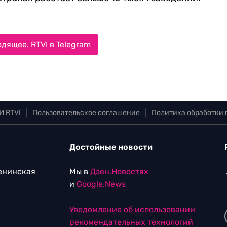
дящее. RTVI в Telegram
И RTVI
|
Пользовательское соглашение
|
Политика обработки
Достойные новости
Ленинская
Мы в
Дзен.Новостях
и
Google.News
Уведомление об использовании
рекомендательных технологий