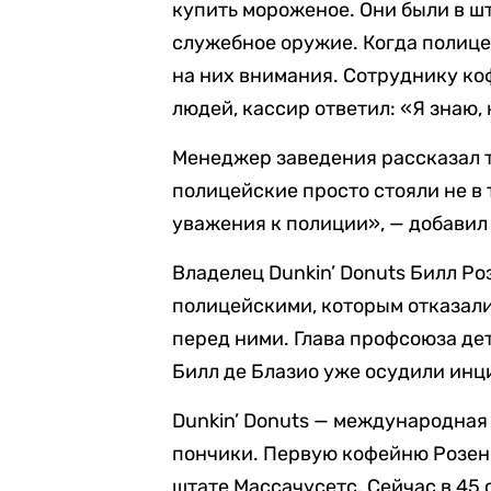
купить мороженое. Они были в шт
служебное оружие. Когда полице
на них внимания. Сотруднику коф
людей, кассир ответил: «Я знаю,
Менеджер заведения рассказал т
полицейские просто стояли не в 
уважения к полиции», — добавил 
Владелец Dunkin’ Donuts Билл Роз
полицейскими, которым отказали
перед ними. Глава профсоюза д
Билл де Блазио уже осудили инци
Dunkin’ Donuts — международная
пончики. Первую кофейню Розенб
штате Массачусетс. Сейчас в 45 