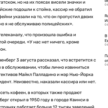
о
атском, но на их поясах висели значки и
06
йские подошли к стойке, кассир не обратил
R
ейни указали на то, что он пропустил двоих
И
 но я не обслуживаю полицейских».
0
елеканалу, что произошла ошибка и
В
Е
той очереди. «У нас нет ничего, кроме
06
он.
П
енберг 3 августа рассказал, что встретится с
о
06
 в обслуживании, чтобы лично извиниться
етективов Майкл Палладино и мэр Нью-Йорка
дент. Неизвестно, наказали кассира или нет.
 сеть кофеен, в которых также продают
ерг открыл в 1950 году в городе Квинси в
странах работает больше 12 тысяч заведений.