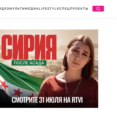
ИДЕО
МУЛЬТИМЕДИА
LIFESTYLE
СПЕЦПРОЕКТЫ