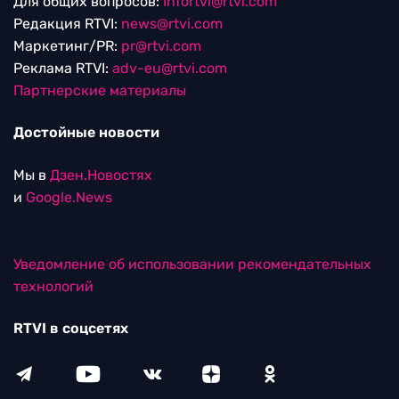
Для общих вопросов:
Infortvi@rtvi.com
Редакция RTVI:
news@rtvi.com
Маркетинг/PR:
pr@rtvi.com
Реклама RTVI:
adv-eu@rtvi.com
Партнерские материалы
Достойные новости
Мы в
Дзен.Новостях
и
Google.News
Уведомление об использовании рекомендательных
технологий
RTVI в соцсетях