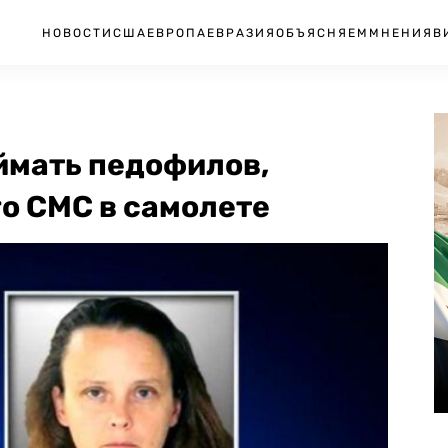
НОВОСТИ
США
ЕВРОПА
ЕВРАЗИЯ
ОБЪЯСНЯЕМ
МНЕНИЯ
В
ймать педофилов,
о СМС в самолете