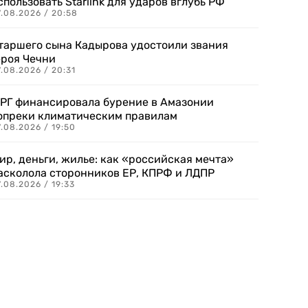
спользовать Starlink для ударов вглубь РФ
7.08.2026 / 20:58
таршего сына Кадырова удостоили звания
ероя Чечни
.08.2026 / 20:31
РГ финансировала бурение в Амазонии
опреки климатическим правилам
.08.2026 / 19:50
ир, деньги, жилье: как «российская мечта»
асколола сторонников ЕР, КПРФ и ЛДПР
.08.2026 / 19:33