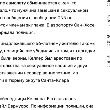
и
 по самолету обменивается с кем-то
0
ало, что мужчина замешан в сексуальном
С
ст сообщения в сообщении CNN не
Г
 этом членам экипажа. В аэропорту Сан-Хосе
07
ержала полиция.
Ф
в
ринадлежавшего 56-летнему жителю Такомы
07
, полицейские убедились в том, что догадки
М
были верны. Келлер был арестован по
р
ательства на сексуальное насилие и двух
07
 отношении несовершеннолетних. Из
ли в тюрьму округа Санта-Клара
обеседницы Келлера. Ею оказалась
эйл Бернуорс. По информации полиции, она