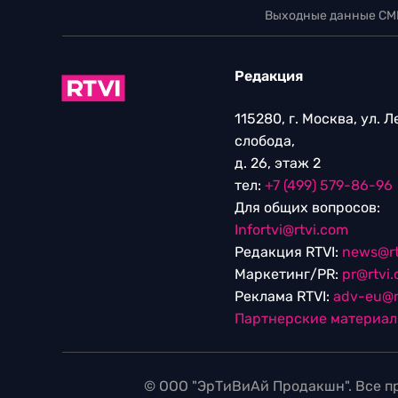
Выходные данные СМ
Редакция
115280, г. Москва, ул. 
слобода,
д. 26, этаж 2
тел:
+7 (499) 579-86-96
Для общих вопросов:
Infortvi@rtvi.com
Редакция RTVI:
news@rt
Маркетинг/PR:
pr@rtvi
Реклама RTVI:
adv-eu@r
Партнерские материа
© ООО "ЭрТиВиАй Продакшн". Все пр