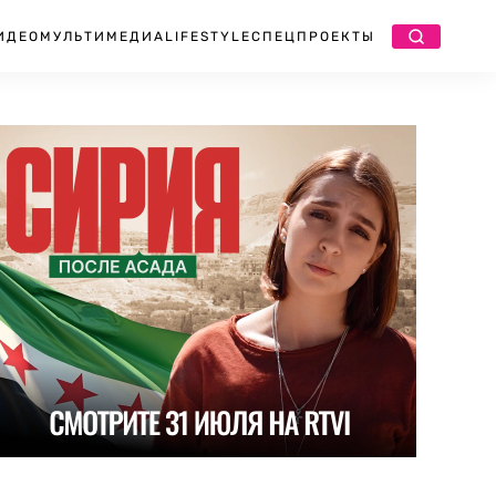
ИДЕО
МУЛЬТИМЕДИА
LIFESTYLE
СПЕЦПРОЕКТЫ