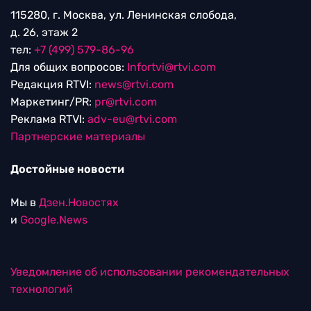
115280, г. Москва, ул. Ленинская слобода,
д. 26, этаж 2
тел:
+7 (499) 579-86-96
Для общих вопросов:
Infortvi@rtvi.com
Редакция RTVI:
news@rtvi.com
Маркетинг/PR:
pr@rtvi.com
Реклама RTVI:
adv-eu@rtvi.com
Партнерские материалы
Достойные новости
Мы в
Дзен.Новостях
и
Google.News
Уведомление об использовании рекомендательных
технологий