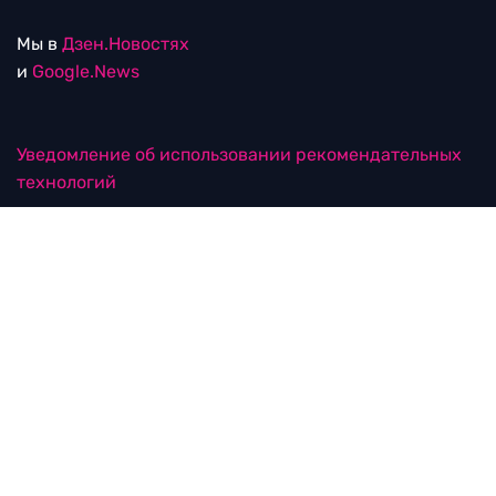
Мы в
Дзен.Новостях
и
Google.News
Уведомление об использовании рекомендательных
технологий
RTVI в соцсетях
18+
© ООО "ЭрТиВиАй Продакшн". Все права защищены.
При цитировании материалов активная