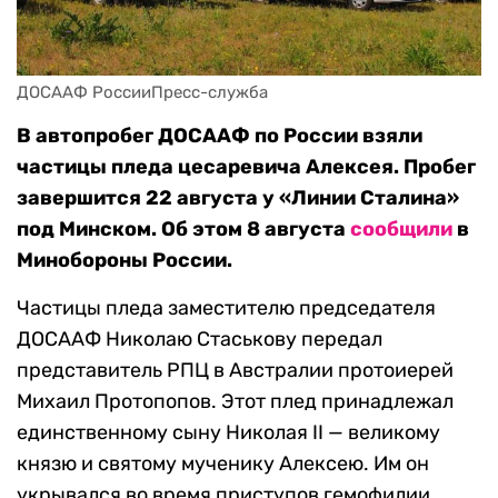
ДОСААФ РоссииПресс-служба
В автопробег ДОСААФ по России взяли
частицы пледа цесаревича Алексея. Пробег
завершится 22 августа у «Линии Сталина»
под Минском. Об этом 8 августа
сообщили
в
Минобороны России.
Частицы пледа заместителю председателя
ДОСААФ Николаю Стаськову передал
представитель РПЦ в Австралии протоиерей
Михаил Протопопов. Этот плед принадлежал
единственному сыну Николая II — великому
князю и святому мученику Алексею. Им он
укрывался во время приступов гемофилии.