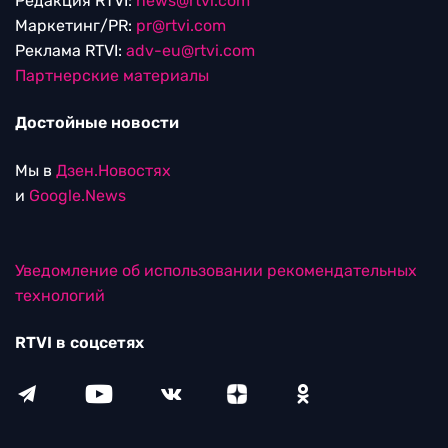
Редакция RTVI:
news@rtvi.com
Маркетинг/PR:
pr@rtvi.com
Реклама RTVI:
adv-eu@rtvi.com
Партнерские материалы
Достойные новости
Мы в
Дзен.Новостях
и
Google.News
Уведомление об использовании рекомендательных
технологий
RTVI в соцсетях