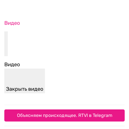
Видео
Закрыть видео
Объясняем происходящее. RTVI в Telegram
Пассажиры в Сочи столкнулись с массовыми
отменами рейсов из-за плана «Ковер»
После атак БПЛА на объекты Wildberries
бизнес может получить налоговые отсрочки