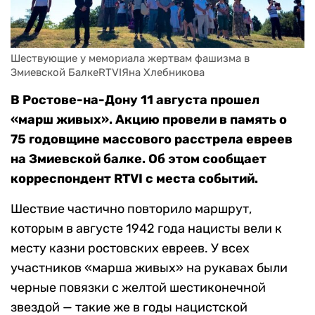
Шествующие у мемориала жертвам фашизма в 
Змиевской БалкеRTVIЯна Хлебникова
В Ростове-на-Дону 11 августа прошел
«марш живых». Акцию провели в память о
75 годовщине массового расстрела евреев
на Змиевской балке. Об этом сообщает
корреспондент RTVI с места событий.
Шествие частично повторило маршрут,
которым в августе 1942 года нацисты вели к
месту казни ростовских евреев. У всех
участников «марша живых» на рукавах были
черные повязки с желтой шестиконечной
звездой — такие же в годы нацистской