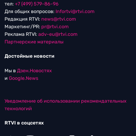
тел:
+7 (499) 579-86-96
Для общих вопросов:
Infortvi@rtvi.com
Редакция RTVI:
news@rtvi.com
Маркетинг/PR:
pr@rtvi.com
Реклама RTVI:
adv-eu@rtvi.com
Партнерские материалы
Достойные новости
Мы в
Дзен.Новостях
и
Google.News
Уведомление об использовании рекомендательных
технологий
RTVI в соцсетях