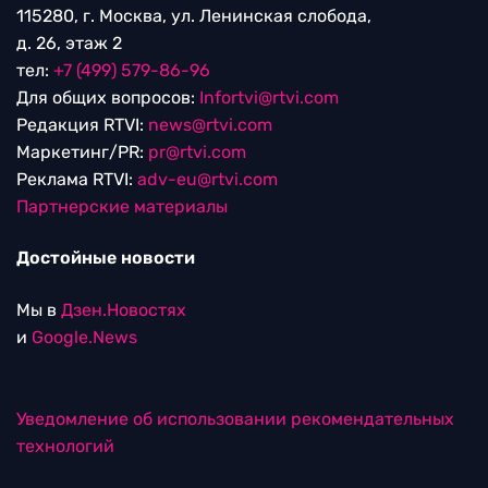
115280, г. Москва, ул. Ленинская слобода,
д. 26, этаж 2
тел:
+7 (499) 579-86-96
Для общих вопросов:
Infortvi@rtvi.com
Редакция RTVI:
news@rtvi.com
Маркетинг/PR:
pr@rtvi.com
Реклама RTVI:
adv-eu@rtvi.com
Партнерские материалы
Достойные новости
Мы в
Дзен.Новостях
и
Google.News
Уведомление об использовании рекомендательных
технологий