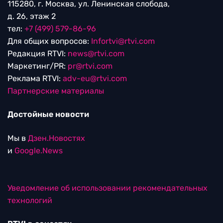
115280, г. Москва, ул. Ленинская слобода,
д. 26, этаж 2
тел:
+7 (499) 579-86-96
Для общих вопросов:
Infortvi@rtvi.com
Редакция RTVI:
news@rtvi.com
Маркетинг/PR:
pr@rtvi.com
Реклама RTVI:
adv-eu@rtvi.com
Партнерские материалы
Достойные новости
Мы в
Дзен.Новостях
и
Google.News
Уведомление об использовании рекомендательных
технологий