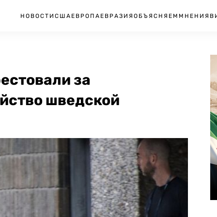
НОВОСТИ
США
ЕВРОПА
ЕВРАЗИЯ
ОБЪЯСНЯЕМ
МНЕНИЯ
В
естовали за
йство шведской