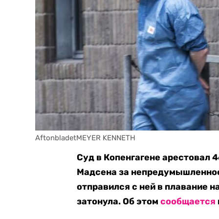
AftonbladetMEYER KENNETH
Суд в Копенгагене арестовал 
Мадсена за непредумышленное
отправился с ней в плавание н
затонула. Об этом
сообщается