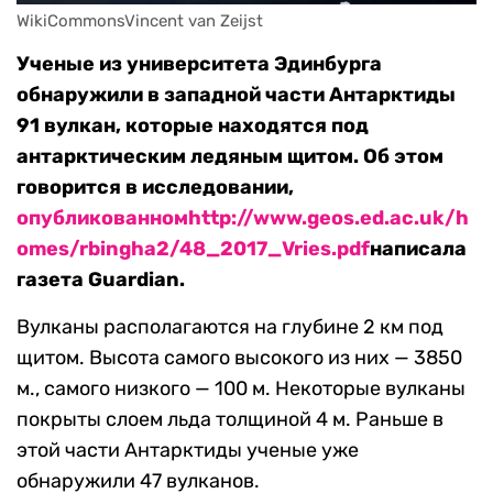
WikiCommonsVincent van Zeijst
Ученые из университета Эдинбурга
обнаружили в западной части Антарктиды
91 вулкан, которые находятся под
антарктическим ледяным щитом. Об этом
говорится в исследовании,
опубликованном
http://www.geos.ed.ac.uk/h
omes/rbingha2/48_2017_Vries.pdf
написала
газета Guardian.
Вулканы располагаются на глубине 2 км под
щитом. Высота самого высокого из них — 3850
м., самого низкого — 100 м. Некоторые вулканы
покрыты слоем льда толщиной 4 м. Раньше в
этой части Антарктиды ученые уже
обнаружили 47 вулканов.