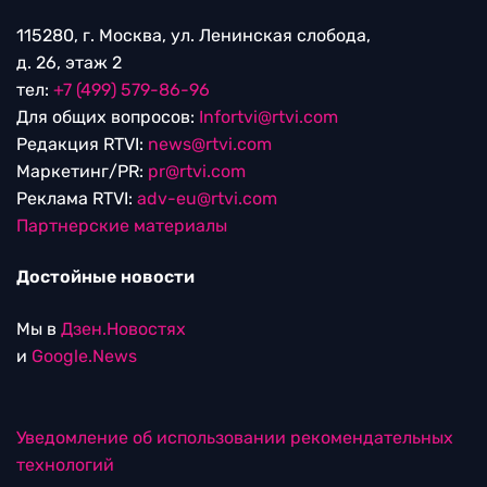
115280, г. Москва, ул. Ленинская слобода,
д. 26, этаж 2
тел:
+7 (499) 579-86-96
Для общих вопросов:
Infortvi@rtvi.com
Редакция RTVI:
news@rtvi.com
Маркетинг/PR:
pr@rtvi.com
Реклама RTVI:
adv-eu@rtvi.com
Партнерские материалы
Достойные новости
Мы в
Дзен.Новостях
и
Google.News
Уведомление об использовании рекомендательных
технологий