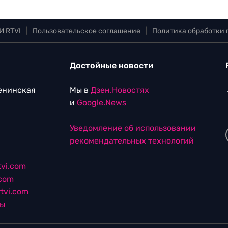
И RTVI
|
Пользовательское соглашение
|
Политика обработки
Достойные новости
Ленинская
Мы в
Дзен.Новостях
и
Google.News
Уведомление об использовании
рекомендательных технологий
vi.com
.com
tvi.com
лы