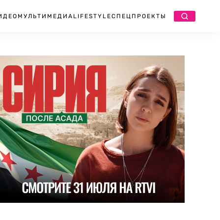
ИДЕО
МУЛЬТИМЕДИА
LIFESTYLE
СПЕЦПРОЕКТЫ