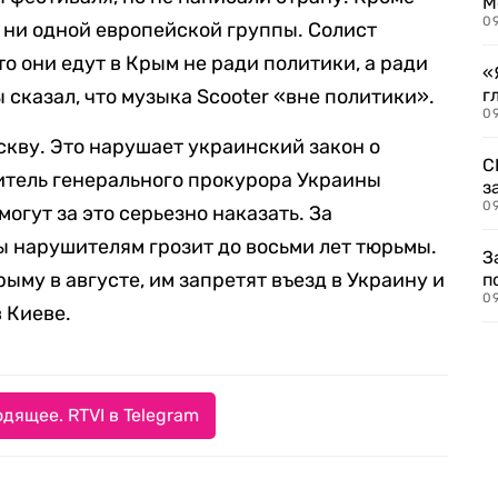
М
09
т ни одной европейской группы. Солист
то они едут в Крым не ради политики, а ради
«
сказал, что музыка Scooter «вне политики».
г
09
скву. Это нарушает украинский закон о
С
итель генерального прокурора Украины
з
09
могут за это серьезно наказать. За
 нарушителям грозит до восьми лет тюрьмы.
З
рыму в августе, им запретят въезд в Украину и
п
0
в Киеве.
дящее. RTVI в Telegram