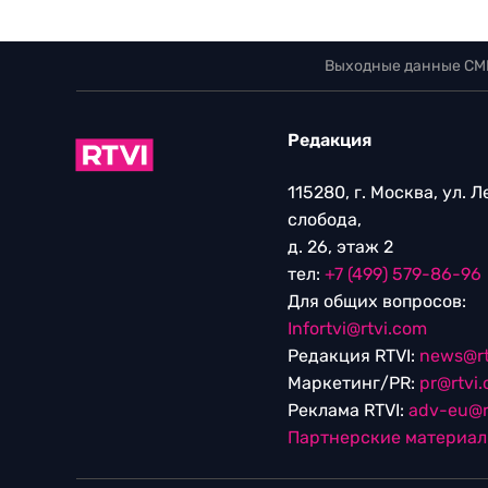
Выходные данные СМ
Редакция
115280, г. Москва, ул. 
слобода,
д. 26, этаж 2
тел:
+7 (499) 579-86-96
Для общих вопросов:
Infortvi@rtvi.com
Редакция RTVI:
news@rt
Маркетинг/PR:
pr@rtvi
Реклама RTVI:
adv-eu@r
Партнерские материа