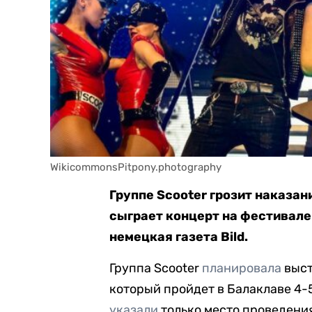
WikicommonsPitpony.photography
Группе Scooter грозит наказан
сыграет концерт на фестивале
немецкая газета Bild.
Группа Scooter
планировала
выст
который пройдет в Балаклаве 4-
указали
только место проведения