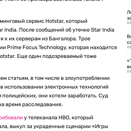
Л
з
минговый сервис Hotstar, который
0
India. После сообщений об утечке Star India
В
я к их серверам из Бангалора. Трое
с
и Prime Focus Technology, которая находится
0
Hotstar. Еще один подозреваемый тоже
«
в
0
ем статьям, в том числе в злоупотреблении
 в использовании электронных технологий
 полицейских, они хотели заработать. Суд
на время расследования.
ребовали
у телеканала HBO, который
ала, выкуп за украденные сценарии «Игры