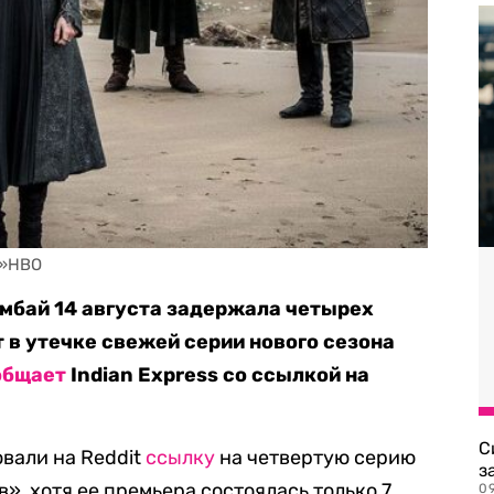
в»HBO
мбай 14 августа задержала четырех
 в утечке свежей серии нового сезона
общает
Indian Express со ссылкой на
С
вали на Reddit
ссылку
на четвертую серию
з
», хотя ее премьера состоялась только 7
0