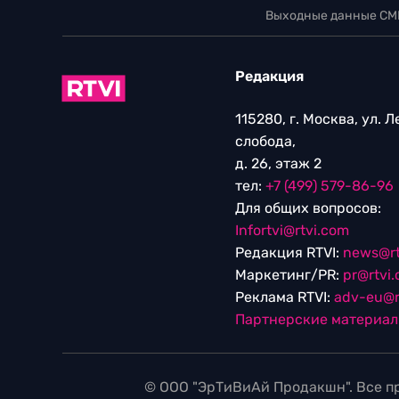
Выходные данные СМ
Редакция
115280, г. Москва, ул. 
слобода,
д. 26, этаж 2
тел:
+7 (499) 579-86-96
Для общих вопросов:
Infortvi@rtvi.com
Редакция RTVI:
news@rt
Маркетинг/PR:
pr@rtvi
Реклама RTVI:
adv-eu@r
Партнерские материа
© ООО "ЭрТиВиАй Продакшн". Все пр