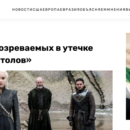
НОВОСТИ
США
ЕВРОПА
ЕВРАЗИЯ
ОБЪЯСНЯЕМ
МНЕНИЯ
В
озреваемых в утечке
столов»