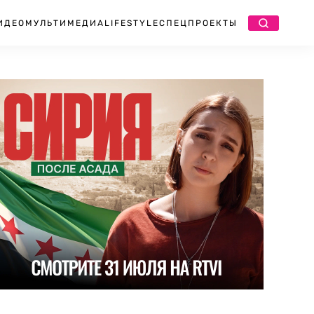
ИДЕО
МУЛЬТИМЕДИА
LIFESTYLE
СПЕЦПРОЕКТЫ