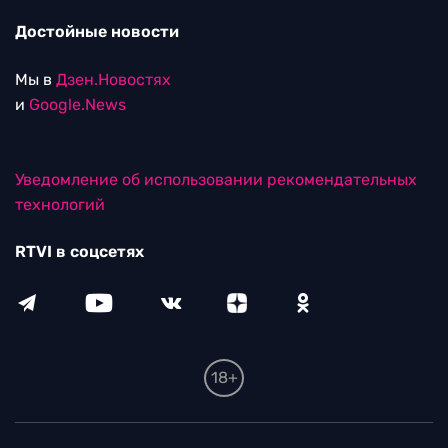
Достойные новости
Мы в
Дзен.Новостях
и
Google.News
Уведомление об использовании рекомендательных
технологий
RTVI в соцсетях
18+