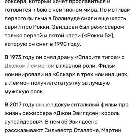
боксера, который хочет прославиться и
готовится к бою с чемпионом мира. По мотивам
первого фильма в Голливуде сняли еще шесть
серий про Рокки. Эвилдсен был режиссером
только первой и пятой части («Рокки 5»),
которую он снял в 1990 году.
В 1973 году он снял драму «Спасите тигра» с
Джеком Леммоном
в главной роли. Фильм
номинировали на «Оскар» в трех номинациях,
а Леммон получил статуэтку за лучшую
мужскую роль.
В 2017 году
вышел
документальный фильм про
жизнь режиссера «Джон Эвилдсен: король
аутсайдеров». В нем об Эвилдсене
рассказывают Сильвестр Сталлоне, Мартин