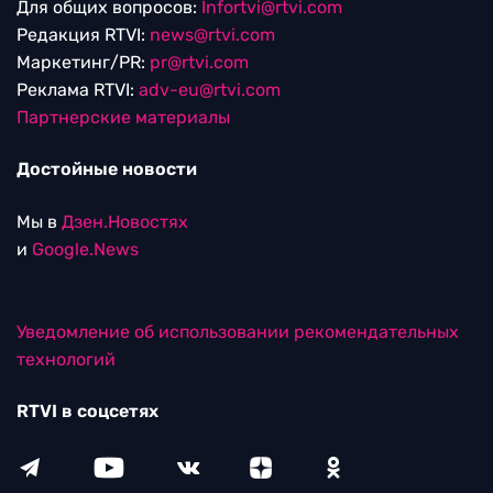
Для общих вопросов:
Infortvi@rtvi.com
Редакция RTVI:
news@rtvi.com
Маркетинг/PR:
pr@rtvi.com
Реклама RTVI:
adv-eu@rtvi.com
Партнерские материалы
Достойные новости
Мы в
Дзен.Новостях
и
Google.News
Уведомление об использовании рекомендательных
технологий
RTVI в соцсетях