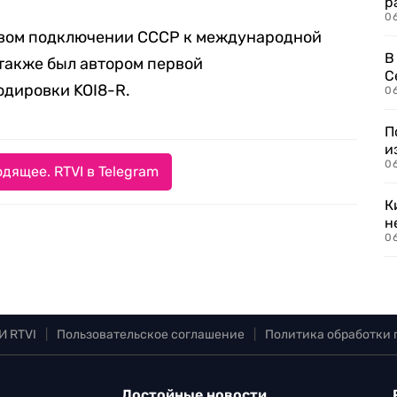
р
06
рвом подключении СССР к международной
В
 также был автором первой
С
одировки KOI8-R.
06
П
и
06
дящее. RTVI в Telegram
К
н
06
И RTVI
|
Пользовательское соглашение
|
Политика обработки
Достойные новости