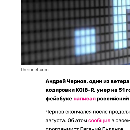
therunet.com
Андрей Чернов, один из ветера
кодировки KOI8-R, умер на 51 г
фейсбуке
написал
российский
Чернов скончался после продолж
августа. Об этом
сообщил
в своем
программист Евгений Буданов.