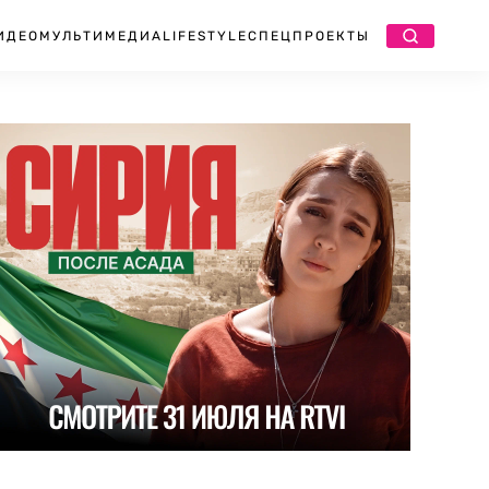
ИДЕО
МУЛЬТИМЕДИА
LIFESTYLE
СПЕЦПРОЕКТЫ