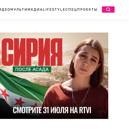
ИДЕО
МУЛЬТИМЕДИА
LIFESTYLE
СПЕЦПРОЕКТЫ