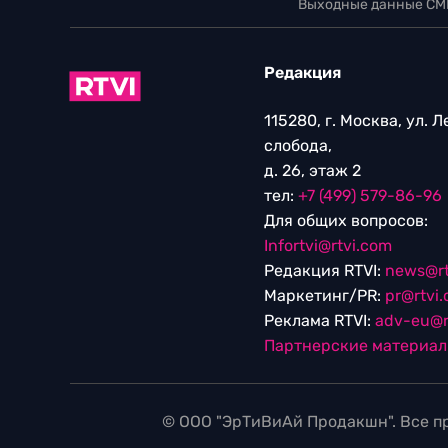
Выходные данные СМ
Редакция
115280, г. Москва, ул. 
слобода,
д. 26, этаж 2
тел:
+7 (499) 579-86-96
Для общих вопросов:
Infortvi@rtvi.com
Редакция RTVI:
news@rt
Маркетинг/PR:
pr@rtvi
Реклама RTVI:
adv-eu@r
Партнерские материа
© ООО "ЭрТиВиАй Продакшн". Все пр