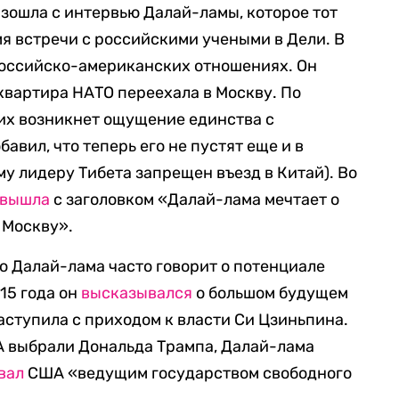
изошла с интервью Далай-ламы, которое тот
я встречи с российскими учеными в Дели. В
российско-американских отношениях. Он
-квартира НАТО переехала в Москву. По
их возникнет ощущение единства с
авил, что теперь его не пустят еще и в
у лидеру Тибета запрещен въезд в Китай). Во
вышла
с заголовком «Далай-лама мечтает о
 Москву».
ю Далай-лама часто говорит о потенциале
015 года он
высказывался
о большом будущем
наступила с приходом к власти Си Цзиньпина.
А выбрали Дональда Трампа, Далай-лама
вал
США «ведущим государством свободного