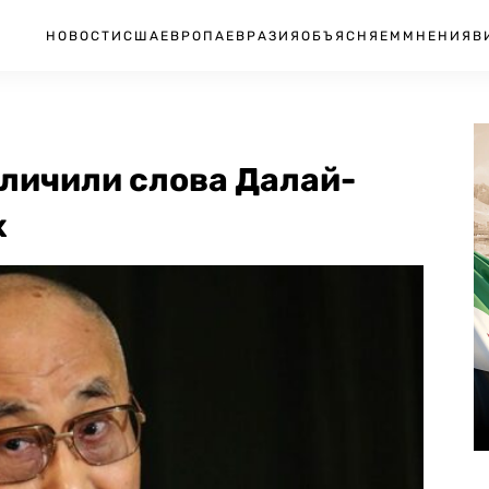
НОВОСТИ
США
ЕВРОПА
ЕВРАЗИЯ
ОБЪЯСНЯЕМ
МНЕНИЯ
В
личили слова Далай-
х