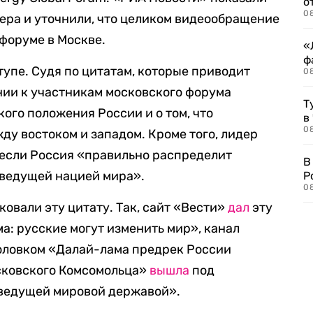
о
08
дера и уточнили, что целиком видеообращение
 форуме в Москве.
«
ф
тупе. Судя по цитатам, которые приводит
0
нии к участникам московского форума
Т
ого положения России и о том, что
в
08
ду востоком и западом. Кроме того, лидер
о если Россия «правильно распределит
В
«ведущей нацией мира».
Р
08
овали эту цитату. Так, сайт «Вести»
дал
эту
а: русские могут изменить мир», канал
оловком «Далай-лама предрек России
осковского Комсомольца»
вышла
под
 ведущей мировой державой».