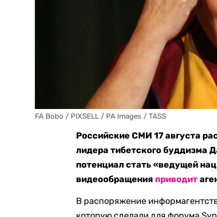
FA Bobo / PIXSELL / PA Images / TASS
Российские СМИ 17 августа р
лидера тибетского буддизма Да
потенциал стать «ведущей нац
видеообращения
приводит
аге
В распоряжение информагентств
которую сделали для форума Syn