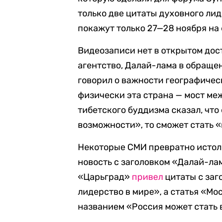
только две цитаты духовного ли
покажут только 27—28 ноября на
Видеозаписи нет в открытом дос
агентство, Далай-лама в обраще
говорил о важности географическ
физически эта страна — мост меж
тибетского буддизма сказал, чт
возможности», то сможет стать 
Некоторые СМИ превратно истолк
новость с заголовком «Далай-лам
«Царьград»
привел
цитаты с заг
лидерство в мире», а статья «М
названием «Россия может стать