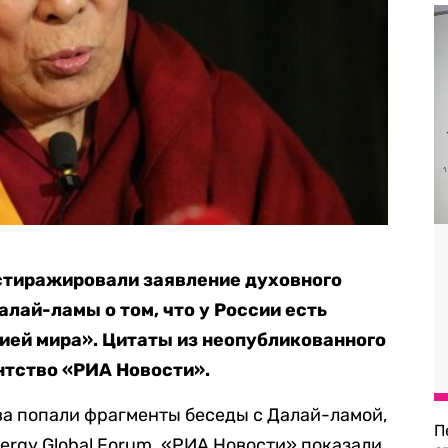
астиражировали заявление духовного
лай-ламы о том, что у России есть
ией мира». Цитаты из неопубликованного
нтство «РИА Новости».
а попали фрагменты беседы с Далай-ламой,
П
ergy Global Forum. «РИА Новости» показали