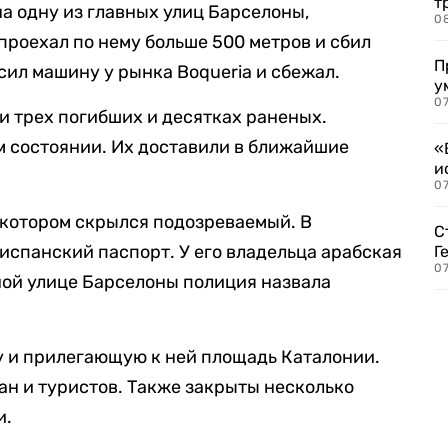
т
а одну из главных улиц Барселоны,
0
проехал по нему больше 500 метров и сбил
П
сил машину у рынка Boqueria и сбежал.
у
07
и трех погибших и десятках раненых.
м состоянии. Их доставили в ближайшие
«
и
0
 котором скрылся подозреваемый. В
С
испанский паспорт. У его владельца арабская
Г
07
ной улице Барселоны полиция назвала
у и прилегающую к ней площадь Каталонии.
ан и туристов. Также закрыты несколько
и.