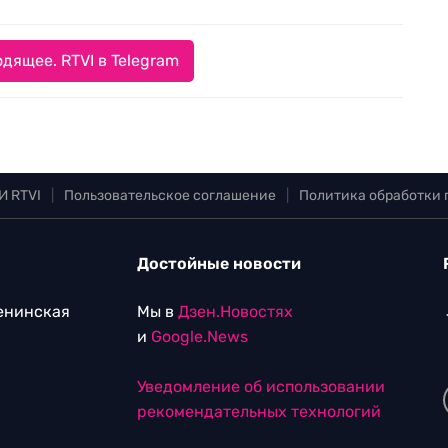
дящее. RTVI в Telegram
И RTVI
|
Пользовательское соглашение
|
Политика обработки
Достойные новости
Ленинская
Мы в
Дзен.Новостях
и
Google.News
Уведомление об использовании
рекомендательных технологий