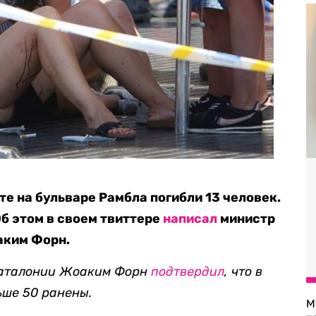
кте на бульваре Рамбла погибли 13 человек.
Об этом в своем твиттере
написал
министр
аким Форн.
Каталонии Жоаким Форн
подтвердил
, что в
ьше 50 ранены.
М