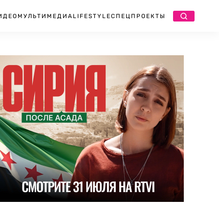
ИДЕО
МУЛЬТИМЕДИА
LIFESTYLE
СПЕЦПРОЕКТЫ