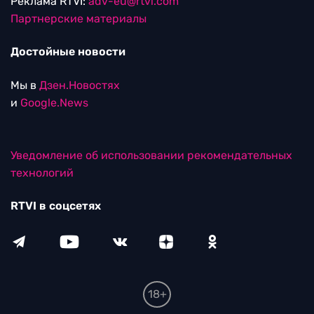
Реклама RTVI:
adv-eu@rtvi.com
Партнерские материалы
Достойные новости
Мы в
Дзен.Новостях
и
Google.News
Уведомление об использовании рекомендательных
технологий
RTVI в соцсетях
18+