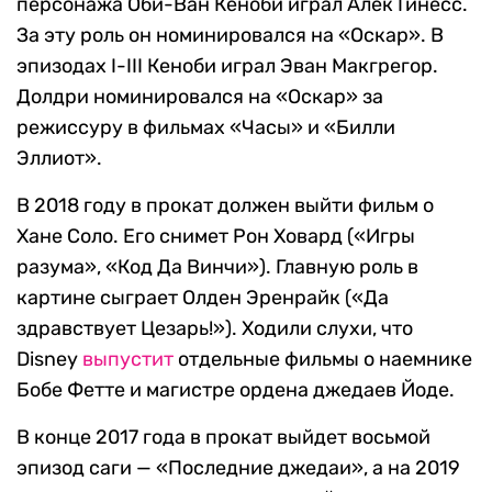
персонажа Оби-Ван Кеноби играл Алек Гинесс.
За эту роль он номинировался на «Оскар». В
эпизодах I-III Кеноби играл Эван Макгрегор.
Долдри номинировался на «Оскар» за
режиссуру в фильмах «Часы» и «Билли
Эллиот».
В 2018 году в прокат должен выйти фильм о
Хане Соло. Его снимет Рон Ховард («Игры
разума», «Код Да Винчи»). Главную роль в
картине сыграет Олден Эренрайк («Да
здравствует Цезарь!»). Ходили слухи, что
Disney
выпустит
отдельные фильмы о наемнике
Бобе Фетте и магистре ордена джедаев Йоде.
В конце 2017 года в прокат выйдет восьмой
эпизод саги — «Последние джедаи», а на 2019