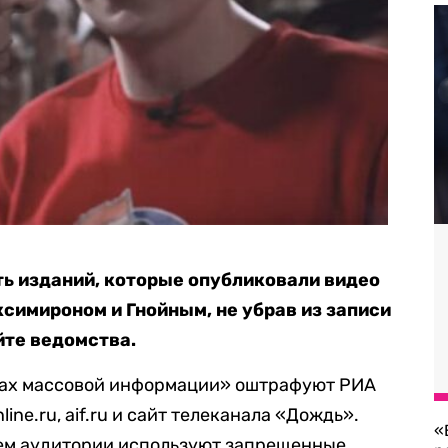
ь изданий, которые опубликовали видео
симироном и Гнойным, не убрав из записи
йте ведомства.
вах массовой информации» оштрафуют РИА
line.ru, aif.ru и сайт телеканала «Дождь».
«
ием аудитории используют запрещенные