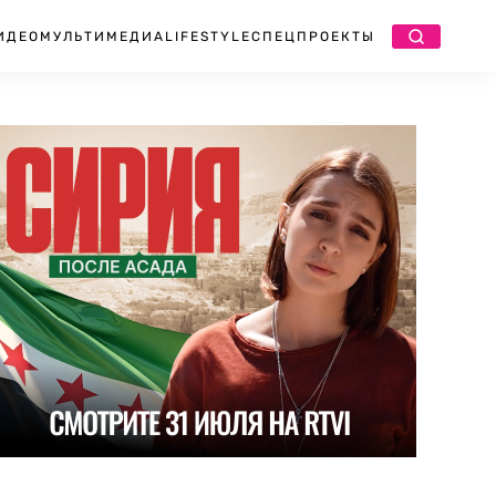
ИДЕО
МУЛЬТИМЕДИА
LIFESTYLE
СПЕЦПРОЕКТЫ