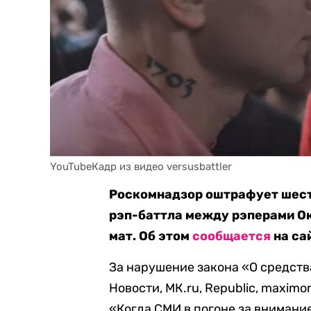
YouTubeКадр из видео versusbattler
Роскомнадзор оштрафует шест
рэп-баттла между рэперами Ок
мат. Об этом
сообщается
на са
За нарушение закона «О средст
Новости, МК.ru, Republic, maximon
«Когда СМИ в погоне за вниман