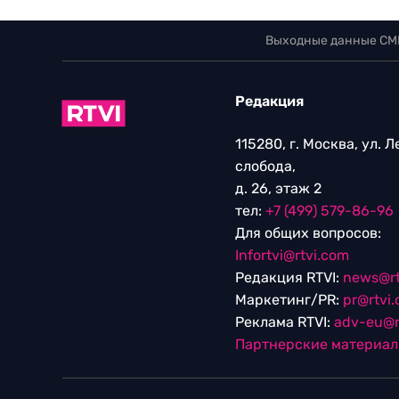
Выходные данные СМ
Редакция
115280, г. Москва, ул. 
слобода,
д. 26, этаж 2
тел:
+7 (499) 579-86-96
Для общих вопросов:
Infortvi@rtvi.com
Редакция RTVI:
news@rt
Маркетинг/PR:
pr@rtvi
Реклама RTVI:
adv-eu@r
Партнерские материа