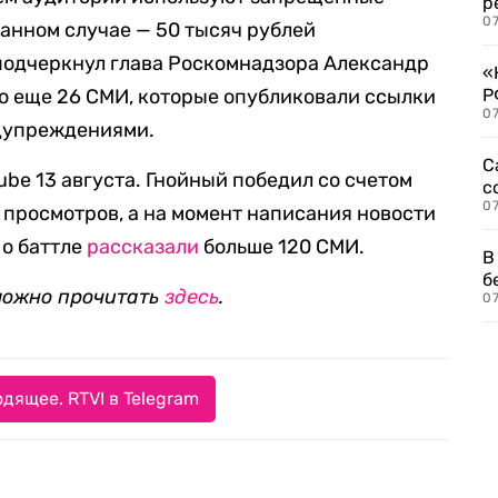
р
07
данном случае — 50 тысяч рублей
подчеркнул глава Роскомнадзора Александр
«
то еще 26 СМИ, которые опубликовали ссылки
Р
07
едупреждениями.
С
ube 13 августа. Гнойный победил со счетом
с
07
лн просмотров, а на момент написания новости
 о баттле
рассказали
больше 120 СМИ.
В
б
можно прочитать
здесь
.
07
дящее. RTVI в Telegram