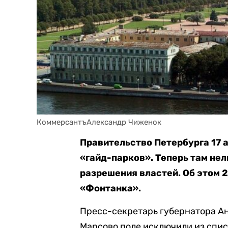
КоммерсантъАлександр Чиженок
Правительство Петербурга 17 
«гайд-парков». Теперь там не
разрешения властей. Об этом 
«Фонтанка».
Пресс-секретарь губернатора Ан
Марсово поле исключили из спис