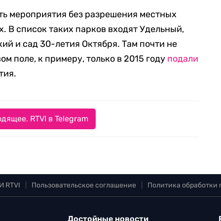
ть мероприятия без разрешения местных
х. В список таких парков входят Удельный,
й и сад 30-летия Октября. Там почти не
ом поле, к примеру, только в 2015 году
подали
тия.
дящее. RTVI в Telegram
И RTVI
|
Пользовательское соглашение
|
Политика обработки
Достойные новости