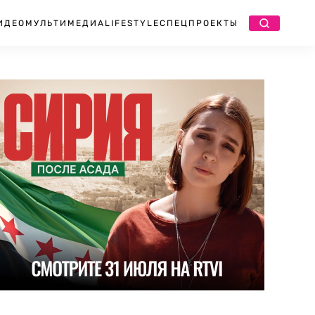
ИДЕО
МУЛЬТИМЕДИА
LIFESTYLE
СПЕЦПРОЕКТЫ