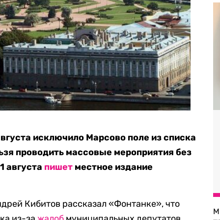
августа исключило Марсово поле из списка
льзя проводить массовые мероприятия без
21 августа
пишет
местное издание
дрей Кибитов рассказал «Фонтанке», что
М
ка из-за
жалоб
муниципальных депутатов.