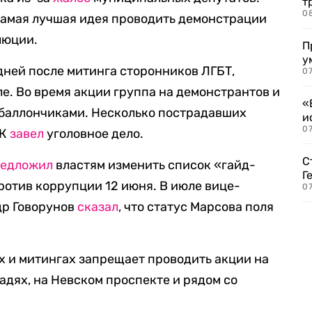
т
0
 самая лучшая идея проводить демонстрации
люции.
П
у
дней после митинга сторонников ЛГБТ,
07
е. Во время акции группа на демонстрантов и
«
 баллончиками. Несколько пострадавших
и
0
СК
завел
уголовное дело.
С
редложил
властям изменить список «гайд-
Г
ротив коррупции 12 июня. В июле вице-
07
др Говорунов
сказал
, что статус Марсова поля
х и митингах запрещает проводить акции на
дях, на Невском проспекте и рядом со