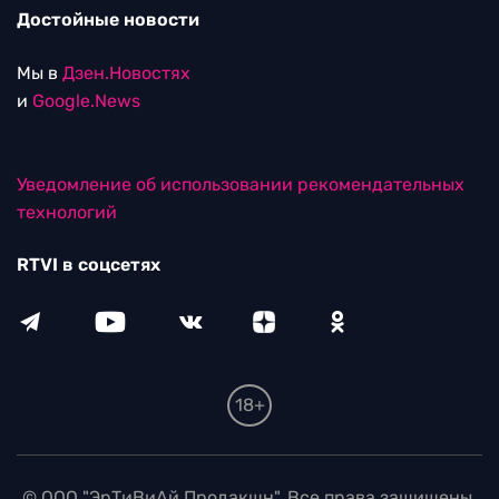
Достойные новости
Мы в
Дзен.Новостях
и
Google.News
Уведомление об использовании рекомендательных
технологий
RTVI в соцсетях
18+
© ООО "ЭрТиВиАй Продакшн". Все права защищены.