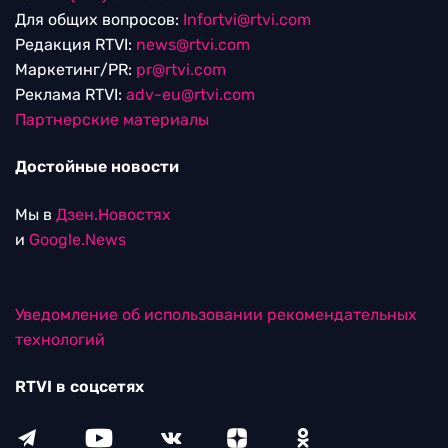
Для общих вопросов:
Infortvi@rtvi.com
Редакция RTVI:
news@rtvi.com
Маркетинг/PR:
pr@rtvi.com
Реклама RTVI:
adv-eu@rtvi.com
Партнерские материалы
Достойные новости
Мы в
Дзен.Новостях
и
Google.News
Уведомление об использовании рекомендательных
технологий
RTVI в соцсетях