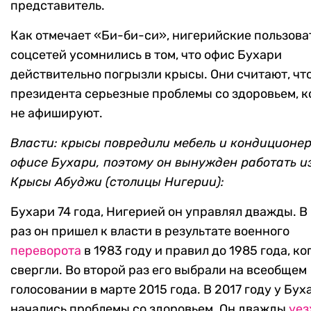
представитель.
Как отмечает «Би-би-си», нигерийские пользова
соцсетей усомнились в том, что офис Бухари
действительно погрызли крысы. Они считают, что
президента серьезные проблемы со здоровьем, 
не афишируют.
Власти: крысы повредили мебель и кондиционер
офисе Бухари, поэтому он вынужден работать из
Крысы Абуджи (столицы Нигерии):
Бухари 74 года, Нигерией он управлял дважды. В
раз он пришел к власти в результате военного
переворота
в 1983 году и правил до 1985 года, ко
свергли. Во второй раз его выбрали на всеобщем
голосовании в марте 2015 года. В 2017 году у Бух
начались проблемы со здоровьем. Он дважды
уез