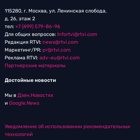
115280, г. Москва, ул. Ленинская слобода,
д. 26, этаж 2
тел:
+7 (499) 579-86-96
Для общих вопросов:
Infortvi@rtvi.com
Редакция RTVI:
news@rtvi.com
Маркетинг/PR:
pr@rtvi.com
Реклама RTVI:
adv-eu@rtvi.com
Партнерские материалы
Достойные новости
Мы в
Дзен.Новостях
и
Google.News
Уведомление об использовании рекомендательных
технологий