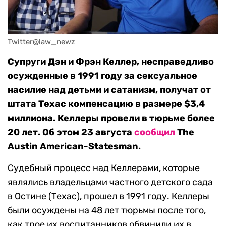
Twitter@law_newz
Супруги Дэн и Фрэн Келлер, несправедливо
осужденные в 1991 году за сексуальное
насилие над детьми и сатанизм, получат от
штата Техас компенсацию в размере $3,4
миллиона. Келлеры провели в тюрьме более
20 лет. Об этом 23 августа
сообщил
The
Austin American-Statesman.
Судебный процесс над Келлерами, которые
являлись владельцами частного детского сада
в Остине (Техас), прошел в 1991 году. Келлеры
были осуждены на 48 лет тюрьмы после того,
как трое их воспитанников обвинили их в