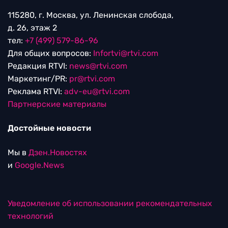
115280, г. Москва, ул. Ленинская слобода,
д. 26, этаж 2
тел:
+7 (499) 579-86-96
Для общих вопросов:
Infortvi@rtvi.com
Редакция RTVI:
news@rtvi.com
Маркетинг/PR:
pr@rtvi.com
Реклама RTVI:
adv-eu@rtvi.com
Партнерские материалы
Достойные новости
Мы в
Дзен.Новостях
и
Google.News
Уведомление об использовании рекомендательных
технологий