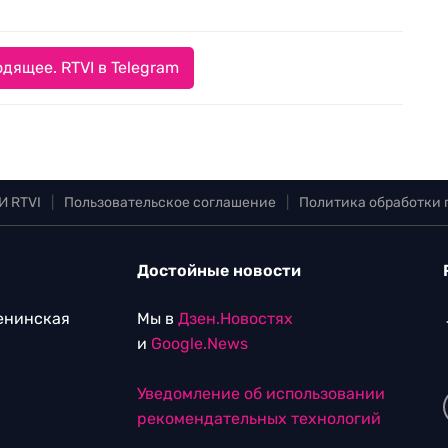
дящее. RTVI в Telegram
И RTVI
|
Пользовательское соглашение
|
Политика обработки
Достойные новости
Ленинская
Мы в
Дзен.Новостях
и
Google.News
Уведомление об использовании
рекомендательных технологий