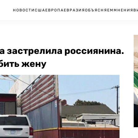
НОВОСТИ
США
ЕВРОПА
ЕВРАЗИЯ
ОБЪЯСНЯЕМ
МНЕНИЯ
В
 застрелила россиянина.
убить жену