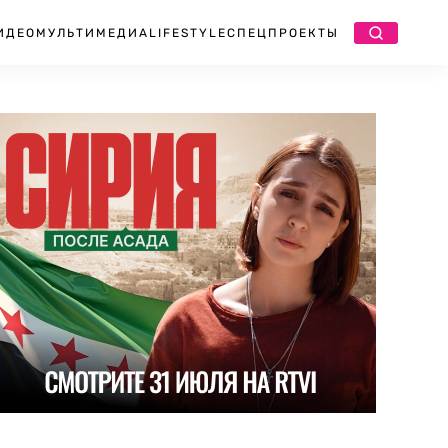
ИДЕО
МУЛЬТИМЕДИА
LIFESTYLE
СПЕЦПРОЕКТЫ