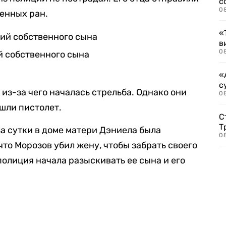
с
0
ченных ран.
«
в
0
й собственного сына
«
с
 из-за чего началась стрельба. Однако они
08
шли пистолет.
С
Т
за сутки в доме матери Дэниела была
08
что Морозов убил жену, чтобы забрать своего
олиция начала разыскивать ее сына и его