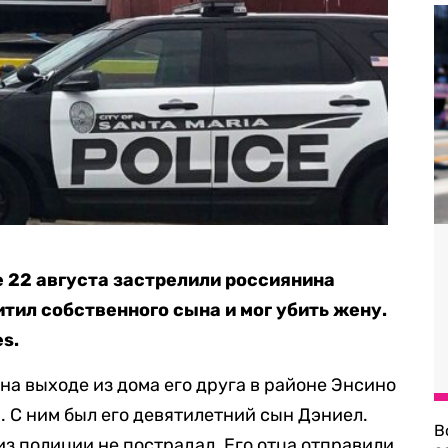
 22 августа застрелили россиянина
тил собственного сына и мог убить жену.
es.
на выходе из дома его друга в районе Энсино
. С ним был его девятилетний сын Дэниел.
В
 из полиции не пострадал. Его отца отправили