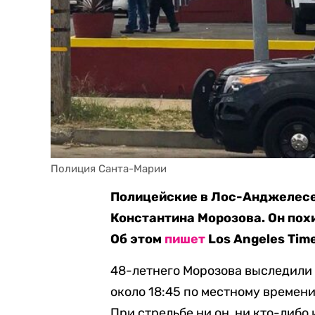
Полиция Санта-Марии
Полицейские в Лос-Анджелесе
Константина Морозова. Он похи
Об этом
пишет
Los Angeles Tim
48-летнего Морозова выследили 
около 18:45 по местному времени
При стрельбе ни он, ни кто-либо