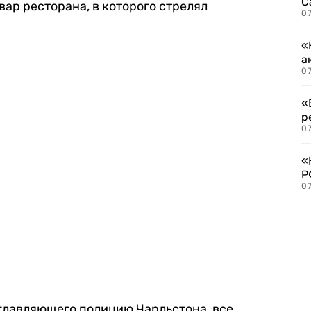
С
ар ресторана, в которого стрелял
07
«
а
07
«
р
07
«
Р
07
главляющего полицию Чарльстона, все