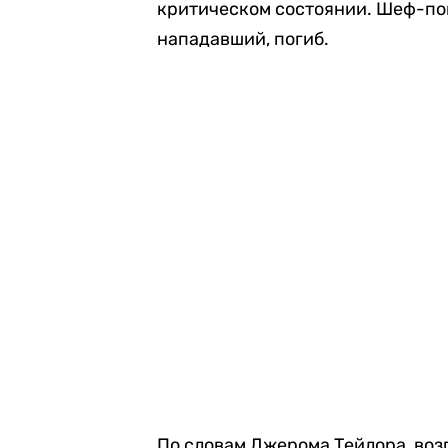
критическом состоянии. Шеф-пов
нападавший, погиб.
По словам Джерома Тейлора, воз