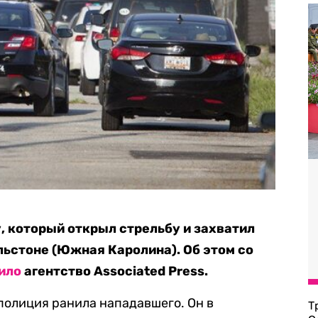
 который открыл стрельбу и захватил
льстоне (Южная Каролина). Об этом со
ило
агентство Associated Press.
 полиция ранила нападавшего. Он в
Т