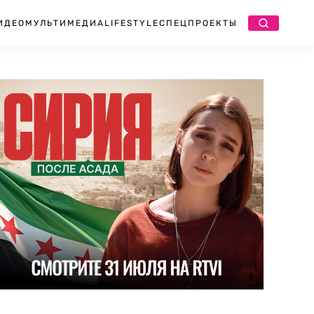
ИДЕО
МУЛЬТИМЕДИА
LIFESTYLE
СПЕЦПРОЕКТЫ