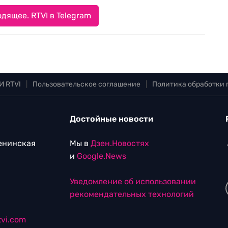
дящее. RTVI в Telegram
И RTVI
|
Пользовательское соглашение
|
Политика обработки
Достойные новости
Ленинская
Мы в
Дзен.Новостях
и
Google.News
Уведомление об использовании
рекомендательных технологий
vi.com