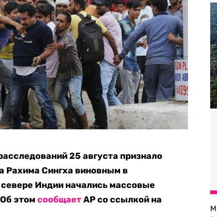
расследований 25 августа признало
а Рахима Сингха виновным в
а севере Индии начались массовые
 Об этом
сообщает
AP со ссылкой на
М