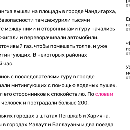
р
07
нгха вышли на площадь в городе Чандигарха,
Е
 безопасности там дежурили тысячи
п
оге между ними и сторонниками гуру начались
07
жигали и переворачивали автомобили.
«
точивый газ, чтобы помешать толпе, и уже
п
митингующих. В некоторых районах
07
 час.
У
м
ись с последователями гуру в городе
07
вали митингующих с помощью водяных пушек,
л его сторонников к спокойствию. По
словам
 человек и пострадали больше 200.
льких городах в штатах Пенджаб и Харияна.
в городах Малаут и Баллауаны и два поезда