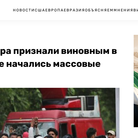
НОВОСТИ
США
ЕВРОПА
ЕВРАЗИЯ
ОБЪЯСНЯЕМ
МНЕНИЯ
В
ера признали виновным в
не начались массовые