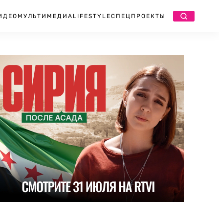
ИДЕО
МУЛЬТИМЕДИА
LIFESTYLE
СПЕЦПРОЕКТЫ