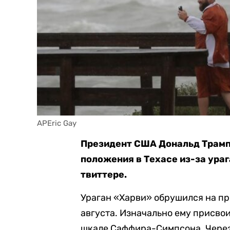
APEric Gay
Президент США Дональд Трамп
положения в Техасе из-за ураг
твиттере.
Ураган «Харви» обрушился на пр
августа. Изначально ему присво
шкале Саффира-Симпсона. Через