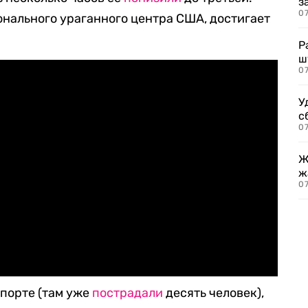
з
07
нального ураганного центра США, достигает
Р
ш
07
У
с
07
Ж
ж
0
порте (там уже
пострадали
десять человек),