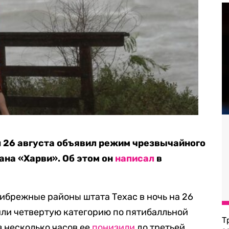
 26 августа объявил режим чрезвычайного
ана «Харви». Об этом он
написал
в
ибрежные районы штата Техас в ночь на 26
или четвертую категорию по пятибалльной
Т
 несколько часов ее
понизили
до третьей.