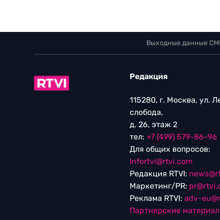
Выходные данные СМ
Редакция
115280, г. Москва, ул. 
слобода,
д. 26, этаж 2
тел:
+7 (499) 579-86-96
Для общих вопросов:
Infortvi@rtvi.com
Редакция RTVI:
news@rt
Маркетинг/PR:
pr@rtvi
Реклама RTVI:
adv-eu@r
Партнерские материа