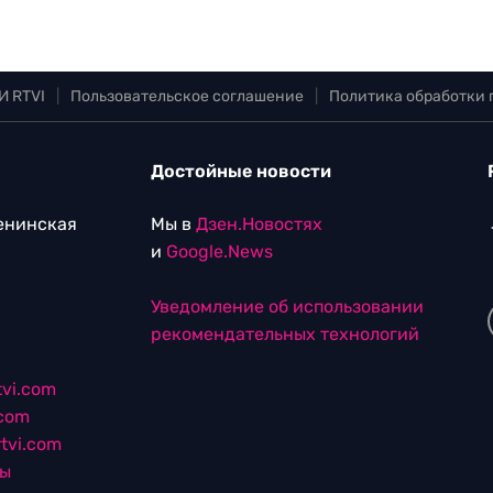
И RTVI
|
Пользовательское соглашение
|
Политика обработки
Достойные новости
Ленинская
Мы в
Дзен.Новостях
и
Google.News
Уведомление об использовании
рекомендательных технологий
vi.com
.com
tvi.com
лы