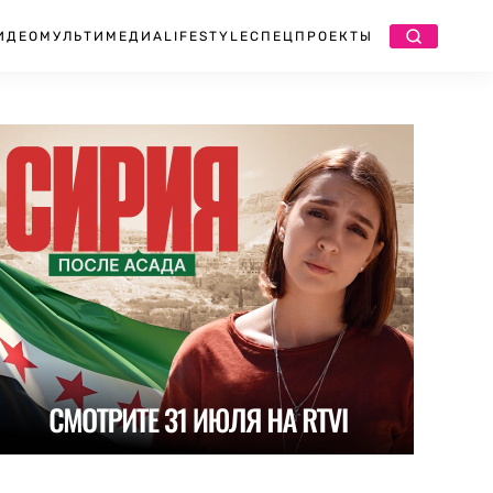
ИДЕО
МУЛЬТИМЕДИА
LIFESTYLE
СПЕЦПРОЕКТЫ