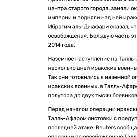
центра старого города, заняли 
империи и подняли над ней ирак
Ибрагим аль-Джафари сказал, чт
освобождена». Большую часть эт
2014 года.
Наземное наступление на Талль
несколько дней иракские военны
Так они готовились к наземной 
иракских военных, в Талль-Афар
полутора до двух тысяч боевиков
Перед началом операции иракск
Талль-Афаром листовки с преду
последней атаке. Reuters сообщае
операции по освобождению Талл