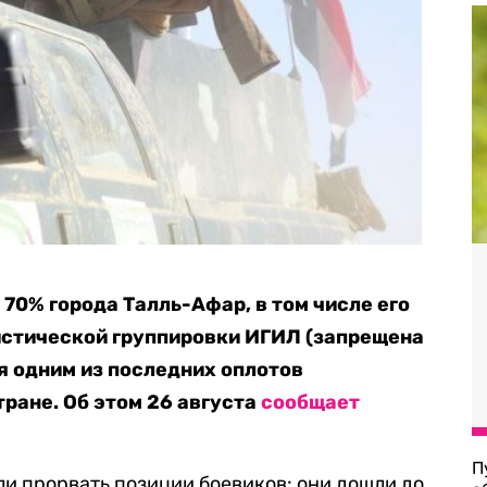
70% города Талль-Афар, в том числе его
истической группировки ИГИЛ (запрещена
ся одним из последних оплотов
тране. Об этом 26 августа
сообщает
П
и прорвать позиции боевиков: они дошли до