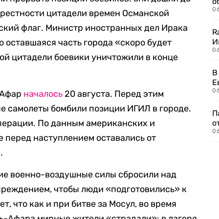
о
06
окрестности цитадели времен Османской
ский флаг. Министр иностранных дел Ирака
R
о оставшаяся часть города «скоро будет
И
0
ой цитадели боевики уничтожили в конце
В
Е
06
-Афар
началось
20 августа. Перед этим
е самолеты бомбили позиции ИГИЛ в городе.
П
операции. По данным американских и
о
06
е перед наступлением оставались от
.
ие военно-воздушные силы сбросили над
преждением, чтобы люди «подготовились» к
т, что как и при битве за Мосул, во время
ь-Афара мирные жители «страдали»: в лагеря