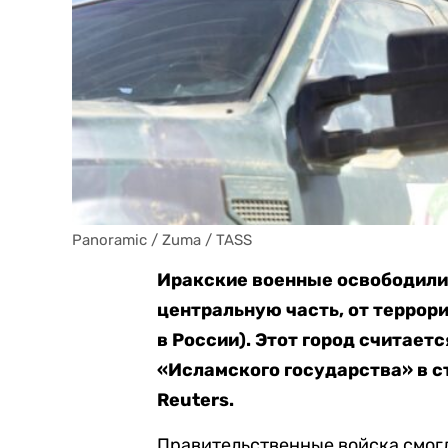
Panoramic / Zuma / TASS
Иракские военные освободили 
центральную часть, от террор
в России). Этот город считает
«Исламского государства» в с
Reuters.
Правительственные войска смогл