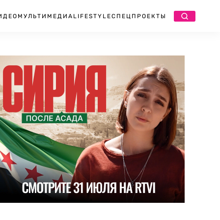
ИДЕО
МУЛЬТИМЕДИА
LIFESTYLE
СПЕЦПРОЕКТЫ