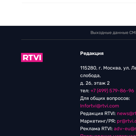
Выходные данные СМ
Редакция
115280, г. Москва, ул. 
слобода,
д. 26, этаж 2
тел:
+7 (499) 579-86-96
Для общих вопросов:
Infortvi@rtvi.com
Редакция RTVI:
news@rt
Маркетинг/PR:
pr@rtvi
Реклама RTVI:
adv-eu@r