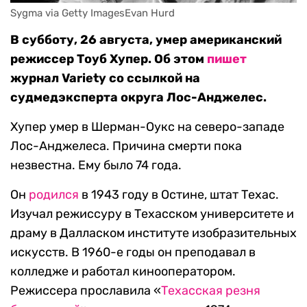
Sygma via Getty ImagesEvan Hurd
В субботу, 26 августа, умер американский
режиссер Тоуб Хупер. Об этом
пишет
журнал Variety со ссылкой на
судмедэксперта округа Лос-Анджелес.
Хупер умер в Шерман-Оукс на северо-западе
Лос-Анджелеса. Причина смерти пока
незвестна. Ему было 74 года.
Он
родился
в 1943 году в Остине, штат Техас.
Изучал режиссуру в Техасском университете и
драму в Далласком институте изобразительных
искусств. В 1960-е годы он преподавал в
колледже и работал кинооператором.
Режиссера прославила «
Техасская резня