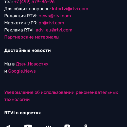
тел:
+7 (499) 579-86-96
Для общих вопросов:
Infortvi@rtvi.com
Редакция RTVI:
news@rtvi.com
Маркетинг/PR:
pr@rtvi.com
Реклама RTVI:
adv-eu@rtvi.com
Партнерские материалы
Достойные новости
Мы в
Дзен.Новостях
и
Google.News
Уведомление об использовании рекомендательных
технологий
RTVI в соцсетях